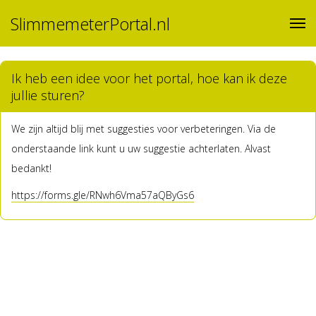
SlimmemeterPortal.nl
Ik heb een idee voor het portal, hoe kan ik deze
jullie sturen?
We zijn altijd blij met suggesties voor verbeteringen. Via de
onderstaande link kunt u uw suggestie achterlaten. Alvast
bedankt!
https://forms.gle/RNwh6Vma57aQByGs6